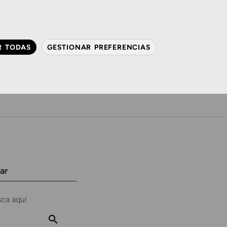
QUIÉNES SOMOS
CONTACTO
ACTUALIDAD
R TODAS
GESTIONAR PREFERENCIAS
avanzada
Audiología
Gafas y mucho más
ar