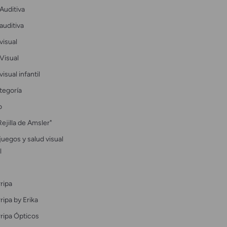
Auditiva
auditiva
visual
Visual
visual infantil
tegoría
o
Rejilla de Amsler"
uegos y salud visual
l
ripa
ipa by Erika
ripa Ópticos