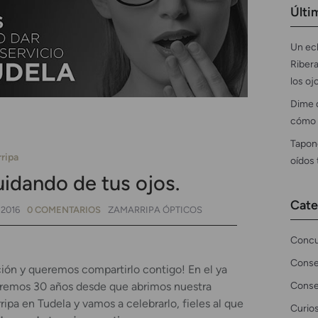
Últi
Un ecl
Ribera
los oj
Dime 
cómo 
Tapon
ripa
oídos
idando de tus ojos.
Cate
2016
0 COMENTARIOS
ZAMARRIPA ÓPTICOS
Concu
Conse
ión y queremos compartirlo contigo! En el ya
Conse
remos 30 años desde que abrimos nuestra
ipa en Tudela y vamos a celebrarlo, fieles al que
Curio