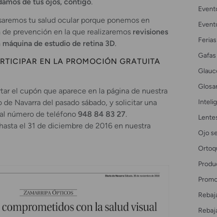
damos de tus ojos, contigo
.
Event
isaremos tu salud ocular porque ponemos en
Event
de prevención en la que realizaremos
revisiones
Ferias
a
máquina de estudio de retina 3D
.
Gafas
RTICIPAR EN LA PROMOCIÓN GRATUITA
Glau
Glosar
rtar el cupón que aparece en la página de nuestra
Intelig
io de Navarra del pasado sábado, y solicitar una
al número de teléfono
948 84 83 27
.
Lente
hasta el 31 de diciembre de 2016 en nuestra
Ojo s
Ortoq
Produ
Promo
Rebaj
Rebaj