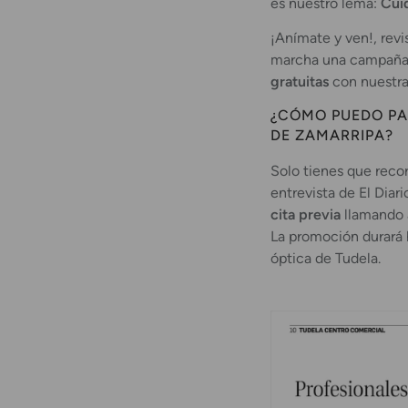
es nuestro lema:
Cui
¡Anímate y ven!, rev
marcha una campaña 
gratuitas
con nuestr
¿CÓMO PUEDO PA
DE ZAMARRIPA?
Solo tienes que reco
entrevista de El Diar
cita previa
llamando 
La promoción durará 
óptica de Tudela.