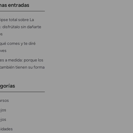
mas entradas
ipse total sobre La
: disfrútalo sin dañarte
os
qué comes y te diré
ves
es a medida: porque los
 también tienen su forma
gorías
rsos
jos
jos
sidades