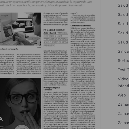
Salud 
Salud 
Salud 
Salud 
Salud 
Sin ca
Sorte
Test "
Videoj
infanti
Web
Zamar
Zamarr
Zamar