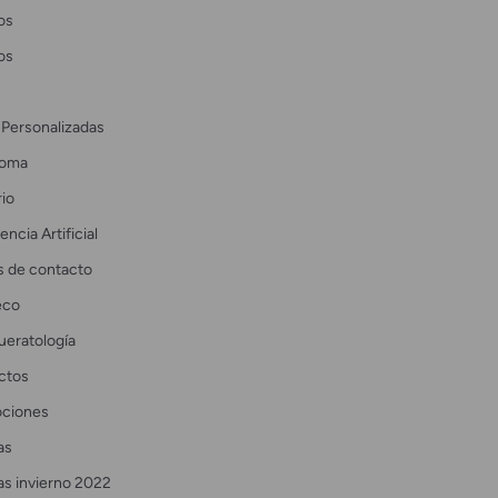
os
os
 Personalizadas
coma
io
encia Artificial
s de contacto
eco
ueratología
ctos
ciones
as
as invierno 2022