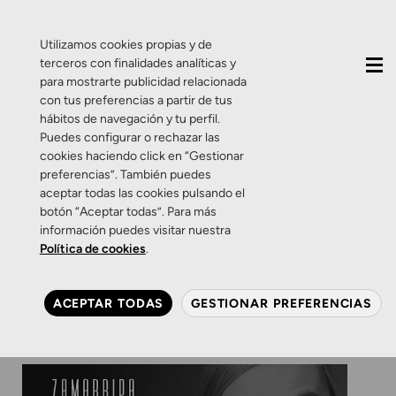
QUIÉNES SOMOS
CONTACTO
ACTUALIDAD
Utilizamos cookies propias y de
terceros con finalidades analíticas y
para mostrarte publicidad relacionada
con tus preferencias a partir de tus
hábitos de navegación y tu perfil.
Puedes configurar o rechazar las
cookies haciendo click en “Gestionar
Etiqueta:
aniversario
preferencias”. También puedes
aceptar todas las cookies pulsando el
botón “Aceptar todas”. Para más
Promociones
Zamarripa
información puedes visitar nuestra
30 años cuidando de tus
Política de cookies
.
ojos.
ACEPTAR TODAS
GESTIONAR PREFERENCIAS
28 DE NOVIEMBRE DE 2016
0 COMENTARIOS
ZAMARRIPA ÓPTICOS