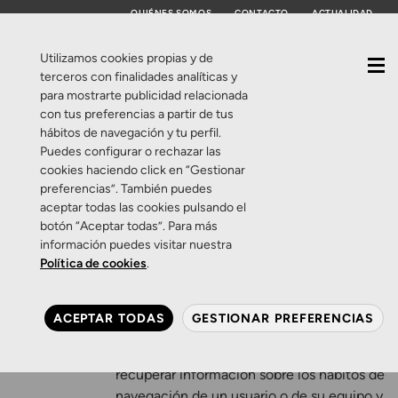
QUIÉNES SOMOS
CONTACTO
ACTUALIDAD
Utilizamos cookies propias y de
terceros con finalidades analíticas y
para mostrarte publicidad relacionada
La versión de escritorio del Sitio Web utiliza
Política
con tus preferencias a partir de tus
una tecnología denominada “cookies”, con la
hábitos de navegación y tu perfil.
de
finalidad de poder recabar información
Puedes configurar o rechazar las
acerca del uso del sitio web. La presente
cookies haciendo click en “Gestionar
cookies
preferencias”. También puedes
Política de Cookies tiene por finalidad
aceptar todas las cookies pulsando el
informarle de manera clara y precisa sobre
botón “Aceptar todas”. Para más
las cookies que se utilizan en el sitio web.
20 de mayo de
información puedes visitar nuestra
2026
Política de cookies
.
¿Qué son las cookies?
0 Comentarios
Una cookie es un fichero que se descarga en
Zamarripa
su ordenador al acceder a determinadas
ACEPTAR TODAS
GESTIONAR PREFERENCIAS
Ópticos
páginas web. Las cookies permiten a una
página web, entre otras cosas, almacenar y
recuperar información sobre los hábitos de
navegación de un usuario o de su equipo y,