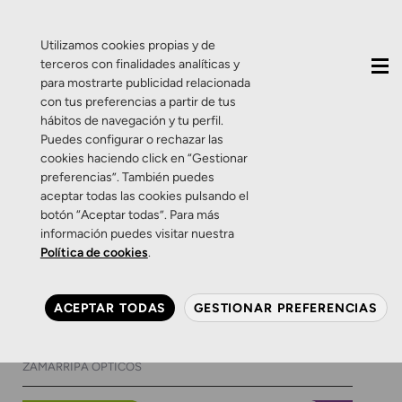
QUIÉNES SOMOS
CONTACTO
ACTUALIDAD
Utilizamos cookies propias y de
terceros con finalidades analíticas y
para mostrarte publicidad relacionada
con tus preferencias a partir de tus
hábitos de navegación y tu perfil.
Puedes configurar o rechazar las
cookies haciendo click en “Gestionar
Etiqueta:
visión infantil
preferencias”. También puedes
aceptar todas las cookies pulsando el
botón “Aceptar todas”. Para más
Salud Visual
Zamarripa
información puedes visitar nuestra
“Ver para aprender” ¿Tu hijo
Política de cookies
.
suspende? Asegúrate de
que ve bien
ACEPTAR TODAS
GESTIONAR PREFERENCIAS
16 DE FEBRERO DE 2017
0 COMENTARIOS
ZAMARRIPA ÓPTICOS