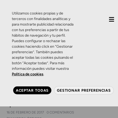
QUIÉNES SOMOS
CONTACTO
ACTUALIDAD
Utilizamos cookies propias y de
terceros con finalidades analíticas y
para mostrarte publicidad relacionada
con tus preferencias a partir de tus
hábitos de navegación y tu perfil.
Puedes configurar o rechazar las
cookies haciendo click en “Gestionar
Etiqueta:
ver para
preferencias”. También puedes
aceptar todas las cookies pulsando el
aprender
botón “Aceptar todas”. Para más
información puedes visitar nuestra
Política de cookies
.
Salud Visual
Zamarripa
“Ver para aprender” ¿Tu hijo
ACEPTAR TODAS
GESTIONAR PREFERENCIAS
suspende? Asegúrate de
que ve bien
16 DE FEBRERO DE 2017
0 COMENTARIOS