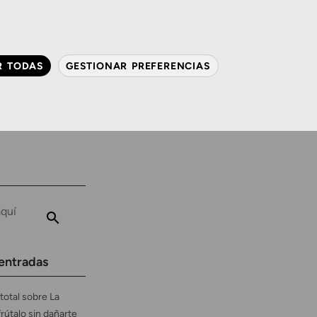
QUIÉNES SOMOS
CONTACTO
ACTUALIDAD
R TODAS
GESTIONAR PREFERENCIAS
avanzada
Audiología
Gafas y mucho más
entradas
total sobre La
frútalo sin dañarte