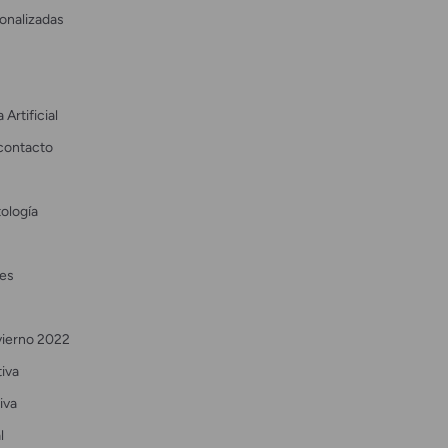
onalizadas
 Artificial
contacto
ología
es
vierno 2022
tiva
iva
l