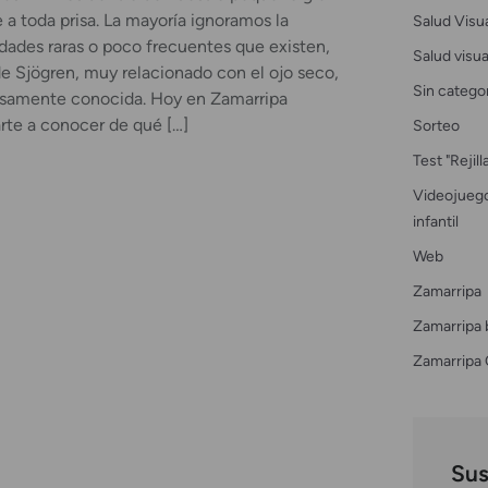
 toda prisa. La mayoría ignoramos la
Salud Visu
ades raras o poco frecuentes que existen,
Salud visual
de Sjögren, muy relacionado con el ojo seco,
Sin catego
asamente conocida. Hoy en Zamarripa
te a conocer de qué […]
Sorteo
Test "Rejil
Videojuego
infantil
Web
Zamarripa
Zamarripa 
Zamarripa 
Sus