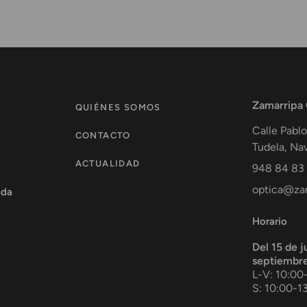
Zamarripa
QUIÉNES SOMOS
Calle Pablo
CONTACTO
Tudela
,
Nav
ACTUALIDAD
948 84 83
optica@zam
ada
Horario
Del 15 de j
septiembr
L-V: 10:00
S: 10:00-1