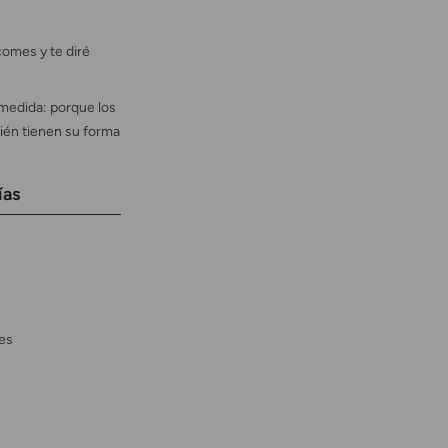
omes y te diré
medida: porque los
ién tienen su forma
ías
es