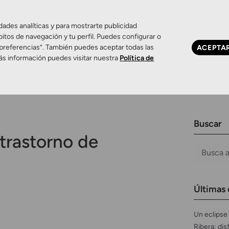
dades analíticas y para mostrarte publicidad
bitos de navegación y tu perfil. Puedes configurar o
 preferencias”. También puedes aceptar todas las
ACEPTA
Ojo seco
Control de miopía
Contactología 
ás información puedes visitar nuestra
Política de
Buscar
trastorno de
Últimas 
Un eclipse 
Ribera: dis