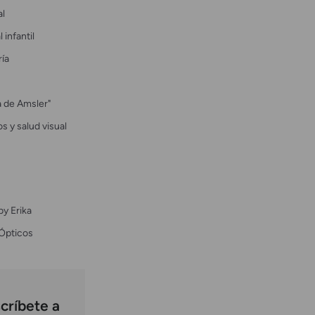
al
 infantil
ría
la de Amsler"
s y salud visual
by Erika
Ópticos
críbete a