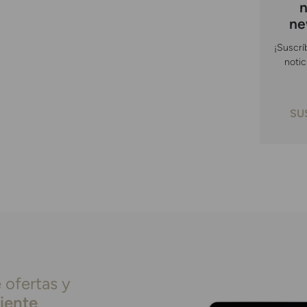
n
ne
¡Suscrí
notic
SU
 ofertas y
liente