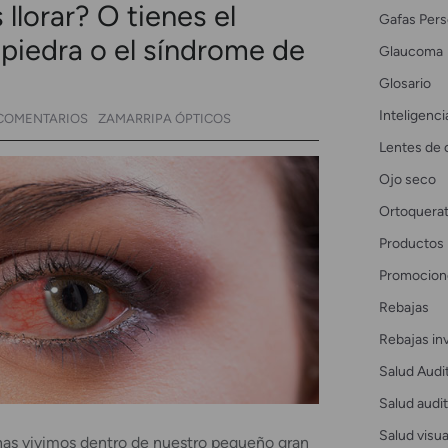
llorar? O tienes el
Gafas Pers
piedra o el síndrome de
Glaucoma
Glosario
Inteligencia
COMENTARIOS
ZAMARRIPA ÓPTICOS
Lentes de 
Ojo seco
Ortoquerat
Productos
Promocion
Rebajas
Rebajas in
Salud Audi
Salud audit
Salud visua
onas vivimos dentro de nuestro pequeño gran