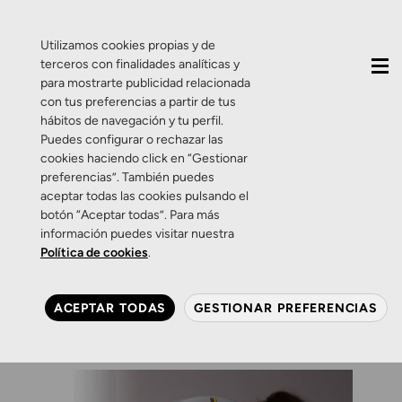
QUIÉNES SOMOS
CONTACTO
ACTUALIDAD
Utilizamos cookies propias y de
terceros con finalidades analíticas y
para mostrarte publicidad relacionada
con tus preferencias a partir de tus
hábitos de navegación y tu perfil.
Puedes configurar o rechazar las
cookies haciendo click en “Gestionar
Etiqueta:
topografia
preferencias”. También puedes
aceptar todas las cookies pulsando el
botón “Aceptar todas”. Para más
Salud Visual
Zamarripa
información puedes visitar nuestra
Topografía corneal, el mapa
Política de cookies
.
definitivo de tu ojo.
ACEPTAR TODAS
GESTIONAR PREFERENCIAS
15 DE ENERO DE 2014
0 COMENTARIOS
ZAMARRIPA ÓPTICOS