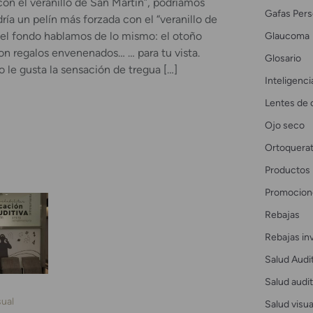
con el veranillo de San Martín”, podríamos
Gafas Pers
dría un pelín más forzada con el “veranillo de
Glaucoma
 el fondo hablamos de lo mismo: el otoño
on regalos envenenados… … para tu vista.
Glosario
no le gusta la sensación de tregua […]
Inteligencia
Lentes de 
Ojo seco
Ortoquerat
Productos
Promocion
Rebajas
Rebajas in
Salud Audi
Salud audit
sual
Salud visua