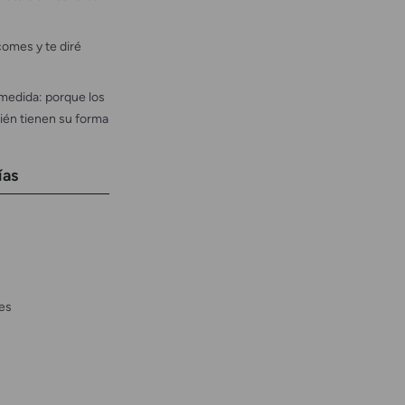
omes y te diré
medida: porque los
ién tienen su forma
ías
es