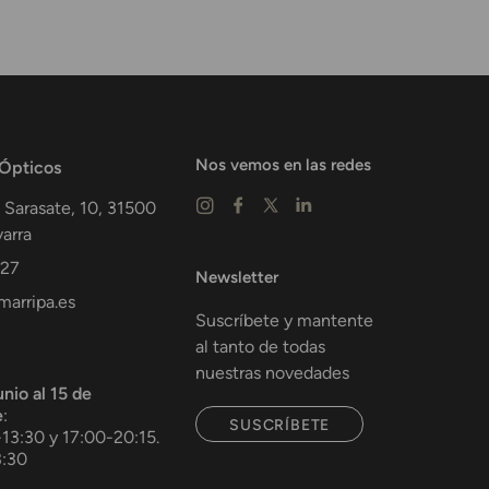
Nos vemos en las redes
 Ópticos
 Sarasate, 10,
31500
arra
 27
Newsletter
arripa.es
Suscríbete y mantente
al tanto de todas
nuestras novedades
unio al 15 de
e
:
SUSCRÍBETE
-13:30 y 17:00-20:15.
3:30