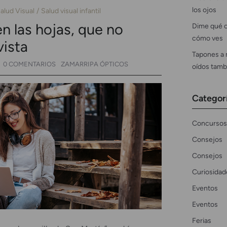
los ojos
alud Visual
Salud visual infantil
 las hojas, que no
Dime qué c
cómo ves
vista
Tapones a 
0 COMENTARIOS
ZAMARRIPA ÓPTICOS
oídos tamb
Categor
Concursos
Consejos
Consejos
Curiosidad
Eventos
Eventos
Ferias