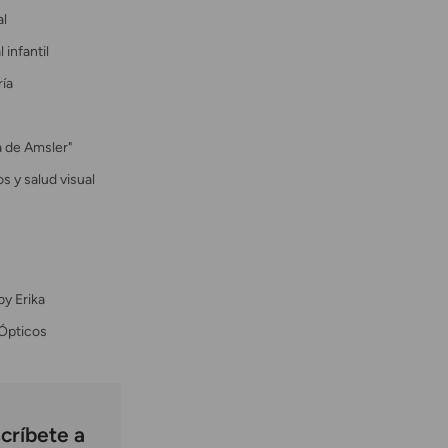
al
 infantil
ría
la de Amsler"
s y salud visual
by Erika
Ópticos
críbete a