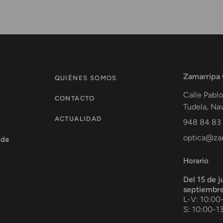
Zamarripa
QUIÉNES SOMOS
Calle Pablo
CONTACTO
Tudela
,
Nav
ACTUALIDAD
948 84 83
optica@zam
ada
Horario
Del 15 de j
septiembr
L-V: 10:00
S: 10:00-1