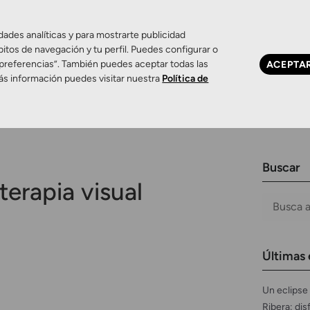
dades analíticas y para mostrarte publicidad
bitos de navegación y tu perfil. Puedes configurar o
 preferencias”. También puedes aceptar todas las
ACEPTA
Ojo seco
Control de miopía
Contactología 
ás información puedes visitar nuestra
Política de
Buscar
terapia visual
Últimas 
Un eclipse 
Ribera: dis