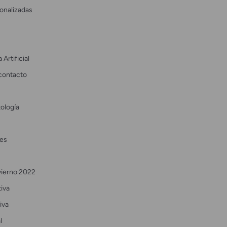
onalizadas
 Artificial
contacto
ología
es
vierno 2022
tiva
iva
l