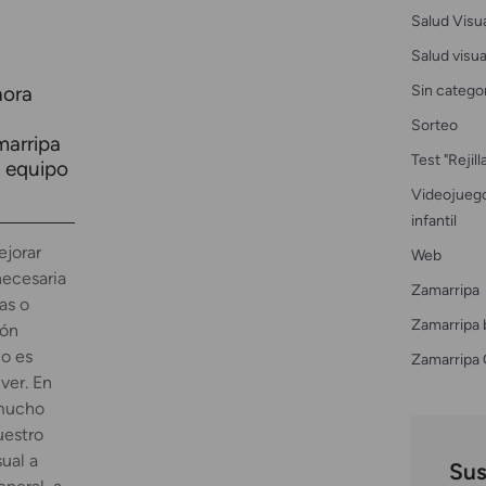
Salud Visu
Salud visual
Sin catego
hora
Sorteo
marripa
Test "Rejil
y equipo
Videojuego
infantil
ejorar
Web
necesaria
Zamarripa
as o
Zamarripa 
ión
lo es
Zamarripa 
ver. En
 mucho
uestro
sual a
Sus