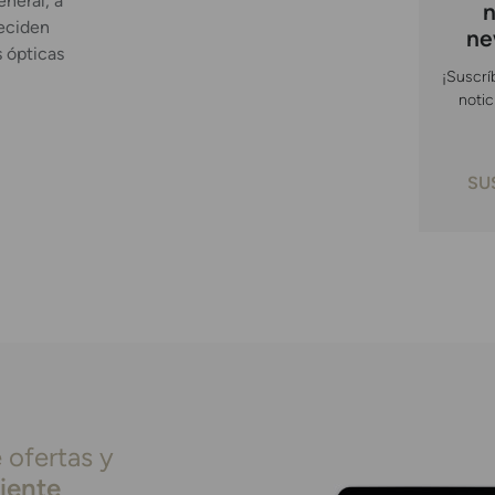
eneral, a
n
eciden
ne
s ópticas
¡Suscrí
notic
SU
 ofertas y
liente