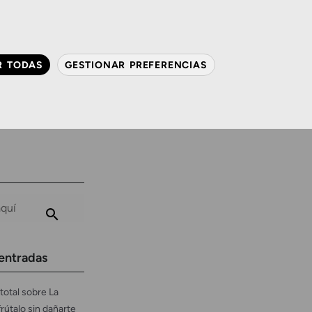
QUIÉNES SOMOS
CONTACTO
ACTUALIDAD
R TODAS
GESTIONAR PREFERENCIAS
avanzada
Audiología
Gafas y mucho más
entradas
total sobre La
frútalo sin dañarte