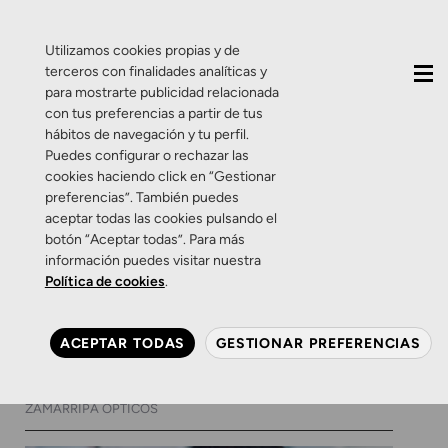
QUIÉNES SOMOS
CONTACTO
ACTUALIDAD
Utilizamos cookies propias y de
terceros con finalidades analíticas y
para mostrarte publicidad relacionada
con tus preferencias a partir de tus
hábitos de navegación y tu perfil.
Puedes configurar o rechazar las
cookies haciendo click en “Gestionar
Etiqueta:
tapones
preferencias”. También puedes
aceptar todas las cookies pulsando el
botón “Aceptar todas”. Para más
Salud auditiva
Sin categoría
Zamarripa Ópticos
información puedes visitar nuestra
¿Te imaginas que cuidar tu
Política de cookies
.
audición fuera tan normal
como cuidar tu vista?
ACEPTAR TODAS
GESTIONAR PREFERENCIAS
14 DE OCTUBRE DE 2025
0 COMENTARIOS
ZAMARRIPA ÓPTICOS