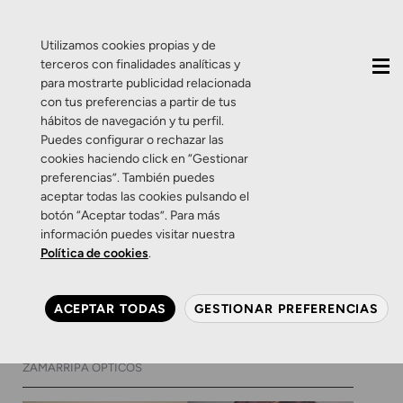
QUIÉNES SOMOS
CONTACTO
ACTUALIDAD
Utilizamos cookies propias y de
terceros con finalidades analíticas y
para mostrarte publicidad relacionada
con tus preferencias a partir de tus
hábitos de navegación y tu perfil.
Puedes configurar o rechazar las
cookies haciendo click en “Gestionar
Etiqueta:
Swarovski
preferencias”. También puedes
aceptar todas las cookies pulsando el
botón “Aceptar todas”. Para más
Productos
Zamarripa
información puedes visitar nuestra
Woodys y Swarovski,
Política de cookies
.
nuestro escaparate de
primavera.
ACEPTAR TODAS
GESTIONAR PREFERENCIAS
20 DE ABRIL DE 2016
0 COMENTARIOS
ZAMARRIPA ÓPTICOS