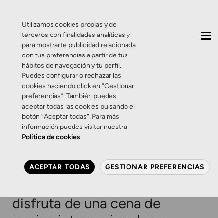
QUIÉNES SOMOS
CONTACTO
ACTUALIDAD
Utilizamos cookies propias y de
terceros con finalidades analíticas y
para mostrarte publicidad relacionada
con tus preferencias a partir de tus
hábitos de navegación y tu perfil.
Puedes configurar o rechazar las
cookies haciendo click en “Gestionar
Etiqueta:
Sorteo
preferencias”. También puedes
aceptar todas las cookies pulsando el
botón “Aceptar todas”. Para más
Eventos
Sorteo
Web
Zamarripa
información puedes visitar nuestra
¡Tenemos NUEVA WEB y lo
Política de cookies
.
celebramos con un
SORTEO especial! Gana una
ACEPTAR TODAS
GESTIONAR PREFERENCIAS
caja de experiencias y
disfruta de una cena de