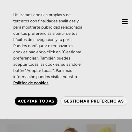
QUIÉNES SOMOS
CONTACTO
ACTUALIDAD
Utilizamos cookies propias y de
terceros con finalidades analíticas y
para mostrarte publicidad relacionada
con tus preferencias a partir de tus
hábitos de navegación y tu perfil.
Puedes configurar o rechazar las
cookies haciendo click en “Gestionar
Etiqueta:
sintomas en
preferencias”. También puedes
aceptar todas las cookies pulsando el
la vista
botón “Aceptar todas”. Para más
información puedes visitar nuestra
Política de cookies
.
Salud Visual
¿Tu hijo ve bien?
ACEPTAR TODAS
GESTIONAR PREFERENCIAS
23 DE SEPTIEMBRE DE 2016
0 COMENTARIOS
ZAMARRIPA ÓPTICOS