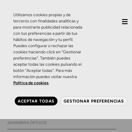
QUIÉNES SOMOS
CONTACTO
ACTUALIDAD
Utilizamos cookies propias y de
terceros con finalidades analíticas y
para mostrarte publicidad relacionada
con tus preferencias a partir de tus
hábitos de navegación y tu perfil.
Puedes configurar o rechazar las
cookies haciendo click en “Gestionar
Etiqueta:
ruidos
preferencias”. También puedes
aceptar todas las cookies pulsando el
molestos
botón “Aceptar todas”. Para más
información puedes visitar nuestra
Política de cookies
.
Zamarripa
¿El estrés repercute en
ACEPTAR TODAS
GESTIONAR PREFERENCIAS
nuestra salud auditiva?
5 DE ABRIL DE 2018
0 COMENTARIOS
ZAMARRIPA ÓPTICOS