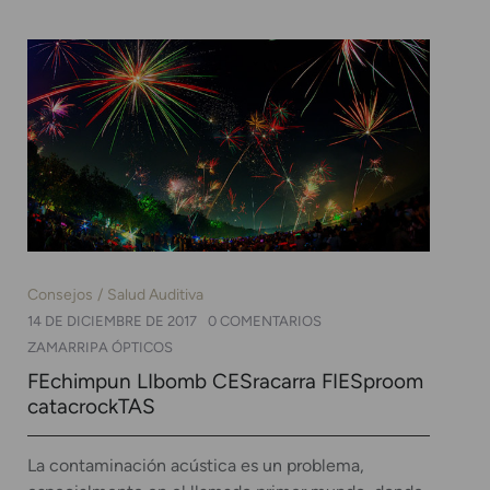
Consejos
Salud Auditiva
14 DE DICIEMBRE DE 2017
0 COMENTARIOS
ZAMARRIPA ÓPTICOS
FEchimpun LIbomb CESracarra FIESproom
catacrockTAS
La contaminación acústica es un problema,