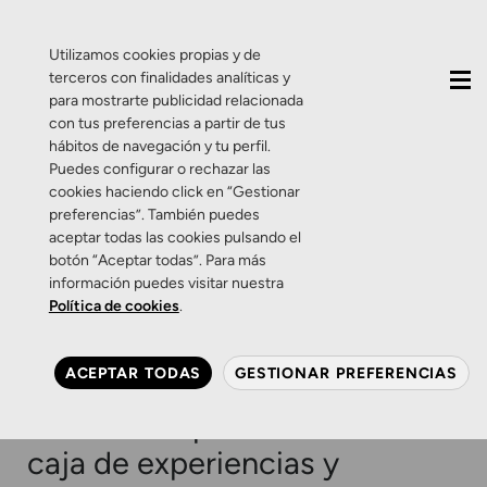
QUIÉNES SOMOS
CONTACTO
ACTUALIDAD
Utilizamos cookies propias y de
terceros con finalidades analíticas y
para mostrarte publicidad relacionada
con tus preferencias a partir de tus
hábitos de navegación y tu perfil.
Puedes configurar o rechazar las
cookies haciendo click en “Gestionar
Etiqueta:
redes
preferencias”. También puedes
aceptar todas las cookies pulsando el
sociales
botón “Aceptar todas”. Para más
información puedes visitar nuestra
Política de cookies
.
Eventos
Sorteo
Web
Zamarripa
¡Tenemos NUEVA WEB y lo
ACEPTAR TODAS
GESTIONAR PREFERENCIAS
celebramos con un
SORTEO especial! Gana una
caja de experiencias y