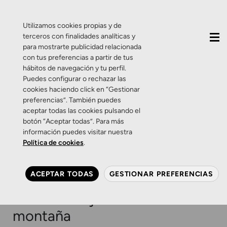
QUIÉNES SOMOS
CONTACTO
ACTUALIDAD
Utilizamos cookies propias y de
terceros con finalidades analíticas y
para mostrarte publicidad relacionada
con tus preferencias a partir de tus
hábitos de navegación y tu perfil.
Puedes configurar o rechazar las
cookies haciendo click en “Gestionar
Etiqueta:
rayos
preferencias”. También puedes
aceptar todas las cookies pulsando el
ultravioleta
botón “Aceptar todas”. Para más
información puedes visitar nuestra
Política de cookies
.
Consejos
Disfruta de la nieve sin
ACEPTAR TODAS
GESTIONAR PREFERENCIAS
olvidar tu mirada: cómo
cuidar tus ojos en la
montaña