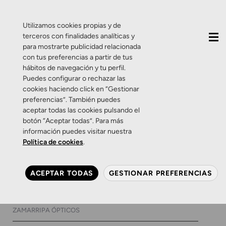
QUIÉNES SOMOS
CONTACTO
ACTUALIDAD
Utilizamos cookies propias y de
terceros con finalidades analíticas y
para mostrarte publicidad relacionada
con tus preferencias a partir de tus
hábitos de navegación y tu perfil.
Puedes configurar o rechazar las
cookies haciendo click en “Gestionar
Etiqueta:
promocion
preferencias”. También puedes
aceptar todas las cookies pulsando el
lentes
botón “Aceptar todas”. Para más
información puedes visitar nuestra
Política de cookies
.
Promociones
Promoción: Lentes
ACEPTAR TODAS
GESTIONAR PREFERENCIAS
especiales para miopes.
29 DE SEPTIEMBRE DE 2016
2 COMENTARIOS
ZAMARRIPA ÓPTICOS