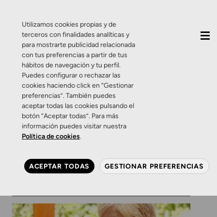
QUIÉNES SOMOS
CONTACTO
ACTUALIDAD
Utilizamos cookies propias y de
terceros con finalidades analíticas y
para mostrarte publicidad relacionada
con tus preferencias a partir de tus
hábitos de navegación y tu perfil.
Puedes configurar o rechazar las
cookies haciendo click en “Gestionar
Etiqueta:
oftalmología
preferencias”. También puedes
aceptar todas las cookies pulsando el
y visión
botón “Aceptar todas”. Para más
información puedes visitar nuestra
Política de cookies
.
Salud Visual
Dudas de un présbita.
ACEPTAR TODAS
GESTIONAR PREFERENCIAS
17 DE NOVIEMBRE DE 2016
0 COMENTARIOS
ZAMARRIPA ÓPTICOS