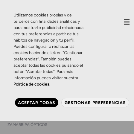
QUIÉNES SOMOS
CONTACTO
ACTUALIDAD
Utilizamos cookies propias y de
terceros con finalidades analíticas y
para mostrarte publicidad relacionada
con tus preferencias a partir de tus
hábitos de navegación y tu perfil.
Puedes configurar o rechazar las
cookies haciendo click en “Gestionar
Etiqueta:
nueva marca
preferencias”. También puedes
aceptar todas las cookies pulsando el
de gafas
botón “Aceptar todas”. Para más
información puedes visitar nuestra
Política de cookies
.
Salud Visual
Zamarripa
Mr. Wonderful. Haciéndole
ACEPTAR TODAS
GESTIONAR PREFERENCIAS
ojitos al buen rollo
9 DE NOVIEMBRE DE 2017
0 COMENTARIOS
ZAMARRIPA ÓPTICOS