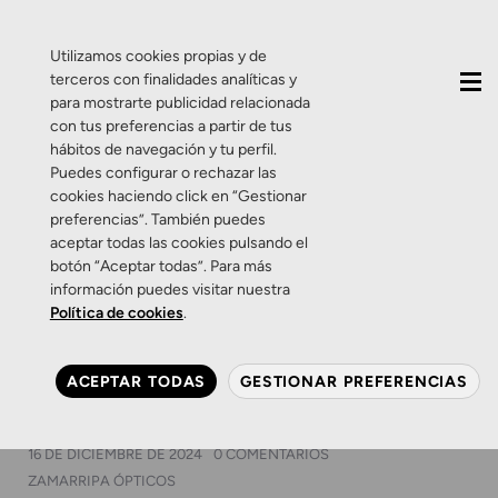
QUIÉNES SOMOS
CONTACTO
ACTUALIDAD
Utilizamos cookies propias y de
terceros con finalidades analíticas y
para mostrarte publicidad relacionada
con tus preferencias a partir de tus
hábitos de navegación y tu perfil.
Puedes configurar o rechazar las
cookies haciendo click en “Gestionar
Etiqueta:
navidad
preferencias”. También puedes
aceptar todas las cookies pulsando el
botón “Aceptar todas”. Para más
Consejos
Salud Visual
Salud visual infantil
información puedes visitar nuestra
Zamarripa Ópticos
Política de cookies
.
8 consejos para que esta
Navidad también sea dulce
ACEPTAR TODAS
GESTIONAR PREFERENCIAS
para tu vista
16 DE DICIEMBRE DE 2024
0 COMENTARIOS
ZAMARRIPA ÓPTICOS