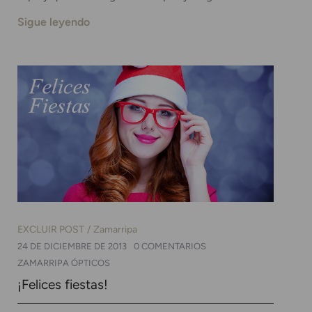
Sigue leyendo
EXCLUIR POST
Zamarripa
24 DE DICIEMBRE DE 2013
0 COMENTARIOS
ZAMARRIPA ÓPTICOS
¡Felices fiestas!