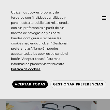
QUIÉNES SOMOS
CONTACTO
ACTUALIDAD
Utilizamos cookies propias y de
terceros con finalidades analíticas y
para mostrarte publicidad relacionada
con tus preferencias a partir de tus
hábitos de navegación y tu perfil.
Puedes configurar o rechazar las
cookies haciendo click en “Gestionar
Etiqueta:
Mr Wonderful
preferencias”. También puedes
aceptar todas las cookies pulsando el
botón “Aceptar todas”. Para más
Salud Visual
Zamarripa
información puedes visitar nuestra
Mr. Wonderful. Haciéndole
Política de cookies
.
ojitos al buen rollo
ACEPTAR TODAS
GESTIONAR PREFERENCIAS
9 DE NOVIEMBRE DE 2017
0 COMENTARIOS
ZAMARRIPA ÓPTICOS