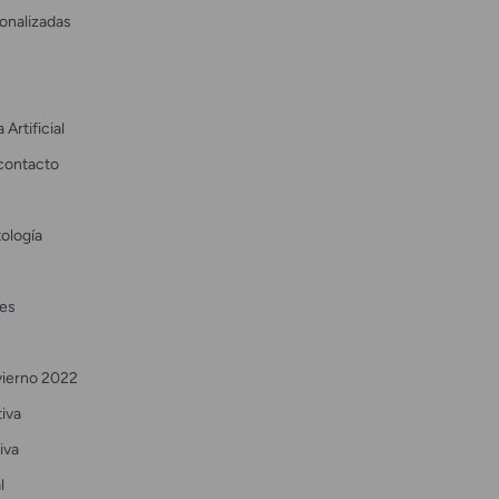
onalizadas
 Artificial
contacto
ología
es
vierno 2022
tiva
iva
l