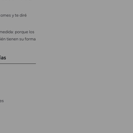
omes y te diré
medida: porque los
ién tienen su forma
ías
es