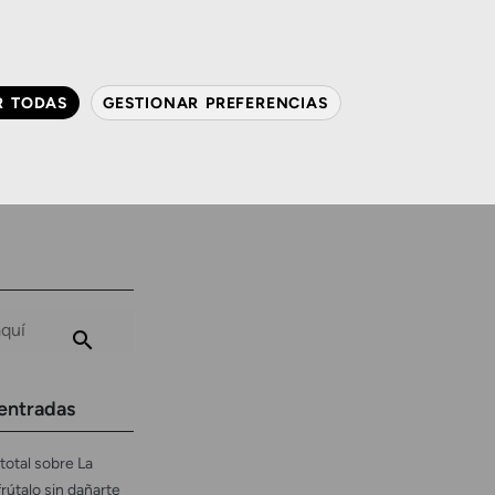
QUIÉNES SOMOS
CONTACTO
ACTUALIDAD
R TODAS
GESTIONAR PREFERENCIAS
avanzada
Audiología
Gafas y mucho más
entradas
total sobre La
frútalo sin dañarte