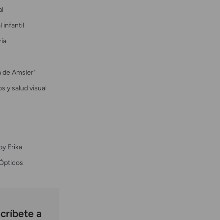
al
 infantil
ría
la de Amsler"
s y salud visual
by Erika
Ópticos
críbete a