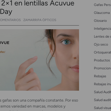
2×1 en lentillas Acuvue
Gafas Pers
 Day
Glaucoma
COMENTARIOS
ZAMARRIPA ÓPTICOS
Glosario
Inteligencia
Lentes de 
Ojo seco
Ortoquerat
Productos
Promocion
Rebajas
Rebajas in
Salud Audi
Salud audit
s gafas son una compañía constante. Por eso
cemos variedad en marcas, modelos y
Salud visua