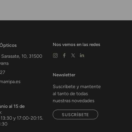
Nos vemos en las redes
 Ópticos
 Sarasate, 10,
31500
arra
 27
Newsletter
arripa.es
Suscríbete y mantente
al tanto de todas
nuestras novedades
unio al 15 de
e
:
SUSCRÍBETE
-13:30 y 17:00-20:15.
3:30