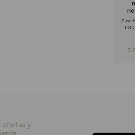
n
ne
¡Suscrí
notic
SU
 ofertas y
liente