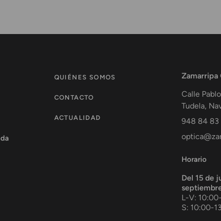
Zamarripa
QUIÉNES SOMOS
Calle Pablo
CONTACTO
Tudela
,
Nav
ACTUALIDAD
948 84 83
optica@zam
ada
Horario
Del 15 de j
septiembr
L-V: 10:00
S: 10:00-1