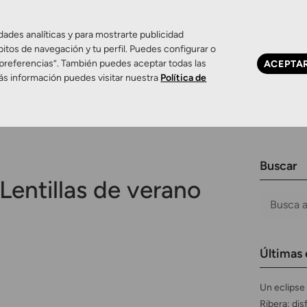
dades analíticas y para mostrarte publicidad
bitos de navegación y tu perfil. Puedes configurar o
 preferencias”. También puedes aceptar todas las
ACEPTA
Ojo seco
Control de miopía
Contactología 
ás información puedes visitar nuestra
Política de
Buscar
Lentillas de verano
Últimas 
Un eclipse 
Ribera: dis