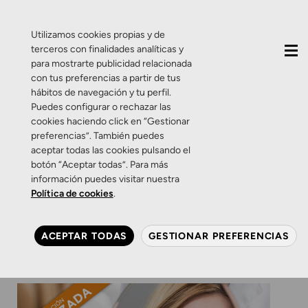
QUIÉNES SOMOS
CONTACTO
ACTUALIDAD
Utilizamos cookies propias y de
terceros con finalidades analíticas y
para mostrarte publicidad relacionada
con tus preferencias a partir de tus
hábitos de navegación y tu perfil.
Puedes configurar o rechazar las
cookies haciendo click en “Gestionar
Etiqueta:
lentes miopes
preferencias”. También puedes
aceptar todas las cookies pulsando el
botón “Aceptar todas”. Para más
Promociones
información puedes visitar nuestra
Promoción: Lentes
Política de cookies
.
especiales para miopes.
ACEPTAR TODAS
GESTIONAR PREFERENCIAS
29 DE SEPTIEMBRE DE 2016
2 COMENTARIOS
ZAMARRIPA ÓPTICOS