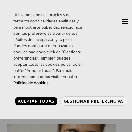
QUIÉNES SOMOS
CONTACTO
ACTUALIDAD
Utilizamos cookies propias y de
terceros con finalidades analíticas y
para mostrarte publicidad relacionada
con tus preferencias a partir de tus
hábitos de navegación y tu perfil.
Puedes configurar o rechazar las
cookies haciendo click en “Gestionar
Etiqueta:
lentes
preferencias”. También puedes
aceptar todas las cookies pulsando el
graduadas
botón “Aceptar todas”. Para más
información puedes visitar nuestra
Política de cookies
.
Zamarripa
Mykita en Zamarripa.
ACEPTAR TODAS
GESTIONAR PREFERENCIAS
29 DE DICIEMBRE DE 2016
0 COMENTARIOS
ZAMARRIPA ÓPTICOS