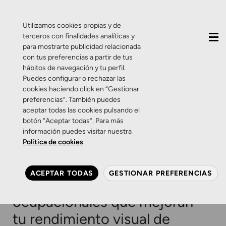
QUIÉNES SOMOS
CONTACTO
ACTUALIDAD
Utilizamos cookies propias y de
terceros con finalidades analíticas y
para mostrarte publicidad relacionada
con tus preferencias a partir de tus
hábitos de navegación y tu perfil.
Puedes configurar o rechazar las
cookies haciendo click en “Gestionar
Etiqueta:
lentes
preferencias”. También puedes
aceptar todas las cookies pulsando el
especiales para
botón “Aceptar todas”. Para más
información puedes visitar nuestra
personas présbitas
Política de cookies
.
Promociones
Salud Visual
ACEPTAR TODAS
GESTIONAR PREFERENCIAS
Promoción: Progresivos
ocupacionales que mejoran
tu rendimiento visual de