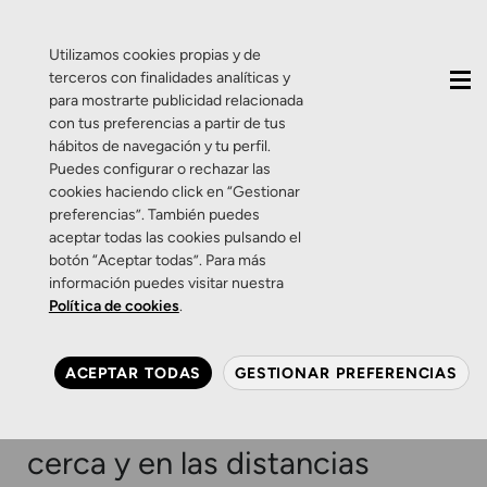
QUIÉNES SOMOS
CONTACTO
ACTUALIDAD
Utilizamos cookies propias y de
terceros con finalidades analíticas y
para mostrarte publicidad relacionada
con tus preferencias a partir de tus
hábitos de navegación y tu perfil.
Puedes configurar o rechazar las
cookies haciendo click en “Gestionar
Etiqueta:
lentes
preferencias”. También puedes
aceptar todas las cookies pulsando el
distancias medias
botón “Aceptar todas”. Para más
información puedes visitar nuestra
Política de cookies
.
Promociones
Salud Visual
Promoción: Progresivos
ACEPTAR TODAS
GESTIONAR PREFERENCIAS
ocupacionales que mejoran
tu rendimiento visual de
cerca y en las distancias