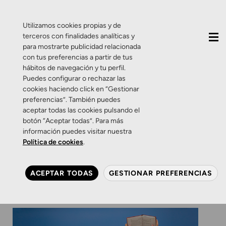
QUIÉNES SOMOS
CONTACTO
ACTUALIDAD
Utilizamos cookies propias y de
terceros con finalidades analíticas y
para mostrarte publicidad relacionada
con tus preferencias a partir de tus
hábitos de navegación y tu perfil.
Puedes configurar o rechazar las
cookies haciendo click en “Gestionar
Etiqueta:
leer al sol
preferencias”. También puedes
aceptar todas las cookies pulsando el
botón “Aceptar todas”. Para más
Consejos
información puedes visitar nuestra
Lee las instrucciones antes
Política de cookies
.
de leer.
ACEPTAR TODAS
GESTIONAR PREFERENCIAS
7 DE JULIO DE 2015
0 COMENTARIOS
ZAMARRIPA ÓPTICOS