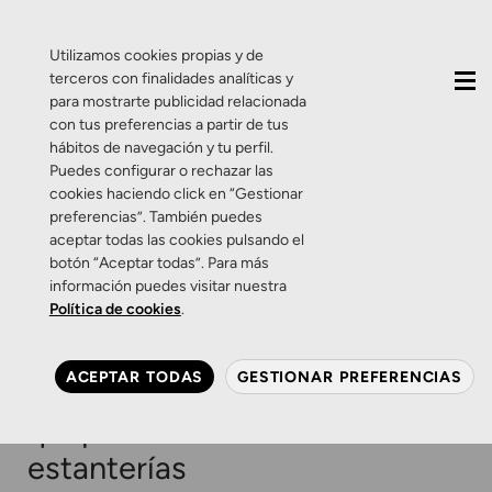
QUIÉNES SOMOS
CONTACTO
ACTUALIDAD
Utilizamos cookies propias y de
terceros con finalidades analíticas y
para mostrarte publicidad relacionada
con tus preferencias a partir de tus
hábitos de navegación y tu perfil.
Puedes configurar o rechazar las
cookies haciendo click en “Gestionar
Etiqueta:
innovación
preferencias”. También puedes
aceptar todas las cookies pulsando el
tecnológica
botón “Aceptar todas”. Para más
información puedes visitar nuestra
Política de cookies
.
Eventos
Ferias
Productos
Es materialmente imposible
ACEPTAR TODAS
GESTIONAR PREFERENCIAS
que todas estas gafas
quepan en nuestras
estanterías