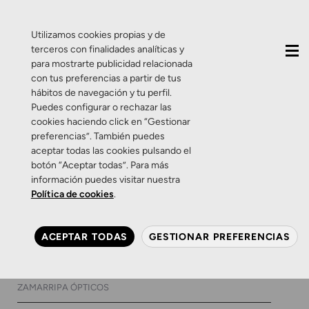
QUIÉNES SOMOS
CONTACTO
ACTUALIDAD
Utilizamos cookies propias y de
terceros con finalidades analíticas y
para mostrarte publicidad relacionada
con tus preferencias a partir de tus
hábitos de navegación y tu perfil.
Puedes configurar o rechazar las
cookies haciendo click en “Gestionar
Etiqueta:
ilusiones
preferencias”. También puedes
aceptar todas las cookies pulsando el
auditivas
botón “Aceptar todas”. Para más
información puedes visitar nuestra
Política de cookies
.
Curiosidades
Salud Auditiva
Ilusiones auditivas: cuando
ACEPTAR TODAS
GESTIONAR PREFERENCIAS
tus oídos te engañan.
9 DE JUNIO DE 2015
0 COMENTARIOS
ZAMARRIPA ÓPTICOS