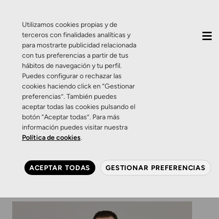
QUIÉNES SOMOS
CONTACTO
ACTUALIDAD
Utilizamos cookies propias y de
terceros con finalidades analíticas y
para mostrarte publicidad relacionada
con tus preferencias a partir de tus
hábitos de navegación y tu perfil.
Puedes configurar o rechazar las
cookies haciendo click en “Gestionar
Etiqueta:
higiene ojos
preferencias”. También puedes
aceptar todas las cookies pulsando el
botón “Aceptar todas”. Para más
Consejos
Lentes de contacto
Salud Visual
información puedes visitar nuestra
Higiene ocular durante el
Política de cookies
.
coronavirus
ACEPTAR TODAS
GESTIONAR PREFERENCIAS
28 DE MAYO DE 2020
0 COMENTARIOS
ZAMARRIPA ÓPTICOS