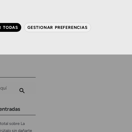
QUIÉNES SOMOS
CONTACTO
ACTUALIDAD
R TODAS
GESTIONAR PREFERENCIAS
avanzada
Audiología
Gafas y mucho más
entradas
total sobre La
frútalo sin dañarte