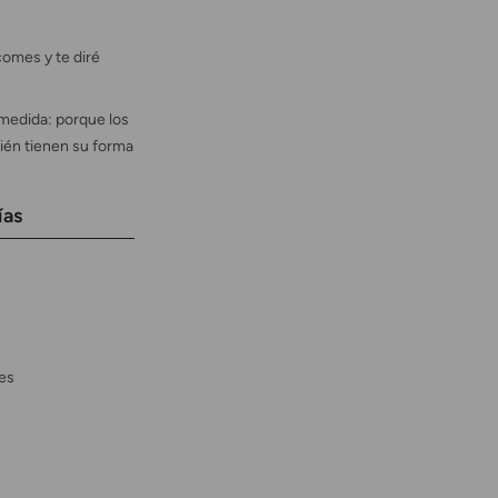
omes y te diré
medida: porque los
ién tienen su forma
ías
es