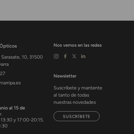
Nos vemos en las redes
 Ópticos
 Sarasate, 10,
31500
arra
 27
Newsletter
arripa.es
Suscríbete y mantente
al tanto de todas
nuestras novedades
unio al 15 de
e
:
SUSCRÍBETE
-13:30 y 17:00-20:15.
3:30