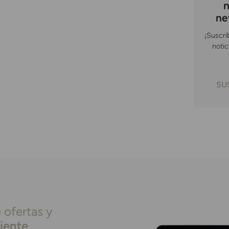
n
ne
¡Suscrí
notic
SU
 ofertas y
liente