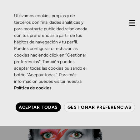
QUIÉNES SOMOS
CONTACTO
ACTUALIDAD
Utilizamos cookies propias y de
terceros con finalidades analíticas y
para mostrarte publicidad relacionada
con tus preferencias a partir de tus
hábitos de navegación y tu perfil.
Puedes configurar o rechazar las
cookies haciendo click en “Gestionar
Etiqueta:
heterocromía
preferencias”. También puedes
aceptar todas las cookies pulsando el
botón “Aceptar todas”. Para más
Curiosidades
información puedes visitar nuestra
Heterochromia, por David
Política de cookies
.
Bowie.
ACEPTAR TODAS
GESTIONAR PREFERENCIAS
14 DE ENERO DE 2016
0 COMENTARIOS
ZAMARRIPA ÓPTICOS