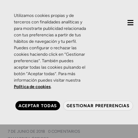
QUIÉNES SOMOS
CONTACTO
ACTUALIDAD
Utilizamos cookies propias y de
terceros con finalidades analíticas y
para mostrarte publicidad relacionada
con tus preferencias a partir de tus
hábitos de navegación y tu perfil.
Puedes configurar o rechazar las
cookies haciendo click en “Gestionar
Etiqueta:
Gafas de sol
preferencias”. También puedes
aceptar todas las cookies pulsando el
vintage
botón “Aceptar todas”. Para más
información puedes visitar nuestra
Política de cookies
.
Productos
Zamarripa
Con gafas Web Eyewear
ACEPTAR TODAS
GESTIONAR PREFERENCIAS
harás realidad tu sueño de
volar
7 DE JUNIO DE 2018
0 COMENTARIOS