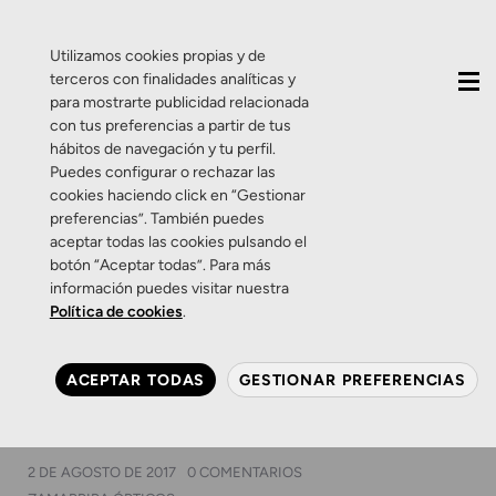
QUIÉNES SOMOS
CONTACTO
ACTUALIDAD
Utilizamos cookies propias y de
terceros con finalidades analíticas y
para mostrarte publicidad relacionada
con tus preferencias a partir de tus
hábitos de navegación y tu perfil.
Puedes configurar o rechazar las
cookies haciendo click en “Gestionar
Etiqueta:
gafas de sol
preferencias”. También puedes
aceptar todas las cookies pulsando el
mujer
botón “Aceptar todas”. Para más
información puedes visitar nuestra
Política de cookies
.
Productos
Promociones
Salud Visual
Zamarripa
Operación Destockaje: tus
ACEPTAR TODAS
GESTIONAR PREFERENCIAS
gafas de sol, con hasta el
30% de descuento
2 DE AGOSTO DE 2017
0 COMENTARIOS