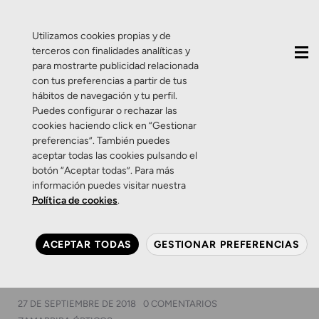
QUIÉNES SOMOS
CONTACTO
ACTUALIDAD
Utilizamos cookies propias y de
terceros con finalidades analíticas y
para mostrarte publicidad relacionada
con tus preferencias a partir de tus
hábitos de navegación y tu perfil.
Puedes configurar o rechazar las
cookies haciendo click en “Gestionar
Etiqueta:
Gafas
preferencias”. También puedes
aceptar todas las cookies pulsando el
danesas
botón “Aceptar todas”. Para más
información puedes visitar nuestra
Política de cookies
.
Productos
Salud Visual
Zamarripa
Con las gafas Prodesign
ACEPTAR TODAS
GESTIONAR PREFERENCIAS
estarás más cerca de la
felicidad
27 DE SEPTIEMBRE DE 2018
0 COMENTARIOS