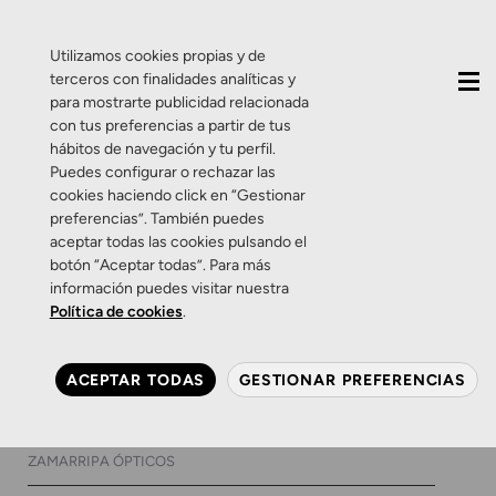
QUIÉNES SOMOS
CONTACTO
ACTUALIDAD
Utilizamos cookies propias y de
terceros con finalidades analíticas y
para mostrarte publicidad relacionada
con tus preferencias a partir de tus
hábitos de navegación y tu perfil.
Puedes configurar o rechazar las
cookies haciendo click en “Gestionar
Etiqueta:
fiestas de
preferencias”. También puedes
aceptar todas las cookies pulsando el
Tudela
botón “Aceptar todas”. Para más
información puedes visitar nuestra
Política de cookies
.
Zamarripa
La tradición manda:
ACEPTAR TODAS
GESTIONAR PREFERENCIAS
cerramos en Santa Ana
20 DE JULIO DE 2017
0 COMENTARIOS
ZAMARRIPA ÓPTICOS