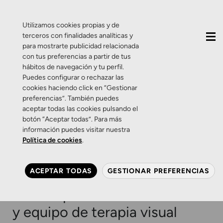
QUIÉNES SOMOS
CONTACTO
ACTUALIDAD
Utilizamos cookies propias y de
terceros con finalidades analíticas y
para mostrarte publicidad relacionada
con tus preferencias a partir de tus
hábitos de navegación y tu perfil.
Puedes configurar o rechazar las
cookies haciendo click en “Gestionar
Etiqueta:
Equipo
preferencias”. También puedes
aceptar todas las cookies pulsando el
multidisciplinar
botón “Aceptar todas”. Para más
información puedes visitar nuestra
Política de cookies
.
Curiosidades
Salud Visual
Aprender a ver, ahora más
ACEPTAR TODAS
GESTIONAR PREFERENCIAS
fácil con la ampliación de
Zamarripa en instalaciones
y equipo de terapia visual