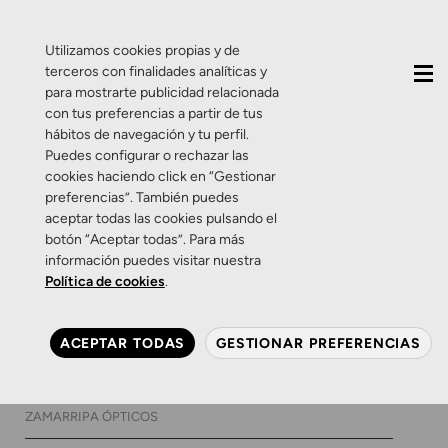
QUIÉNES SOMOS
CONTACTO
ACTUALIDAD
Utilizamos cookies propias y de
terceros con finalidades analíticas y
para mostrarte publicidad relacionada
con tus preferencias a partir de tus
hábitos de navegación y tu perfil.
Puedes configurar o rechazar las
cookies haciendo click en “Gestionar
Etiqueta:
dolencias
preferencias”. También puedes
aceptar todas las cookies pulsando el
auditivas
botón “Aceptar todas”. Para más
información puedes visitar nuestra
Política de cookies
.
Zamarripa
¿El estrés repercute en
ACEPTAR TODAS
GESTIONAR PREFERENCIAS
nuestra salud auditiva?
5 DE ABRIL DE 2018
0 COMENTARIOS
ZAMARRIPA ÓPTICOS