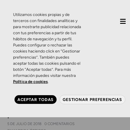
QUIÉNES SOMOS
CONTACTO
ACTUALIDAD
Utilizamos cookies propias y de
terceros con finalidades analíticas y
para mostrarte publicidad relacionada
con tus preferencias a partir de tus
hábitos de navegación y tu perfil.
Puedes configurar o rechazar las
cookies haciendo click en “Gestionar
Etiqueta:
descuentos
preferencias”. También puedes
aceptar todas las cookies pulsando el
gafas de marca
botón “Aceptar todas”. Para más
información puedes visitar nuestra
Política de cookies
.
Promociones
Zamarripa
Rebajas en gafas de sol.
ACEPTAR TODAS
GESTIONAR PREFERENCIAS
Diseño y protección a
precios refrescantes
5 DE JULIO DE 2018
0 COMENTARIOS