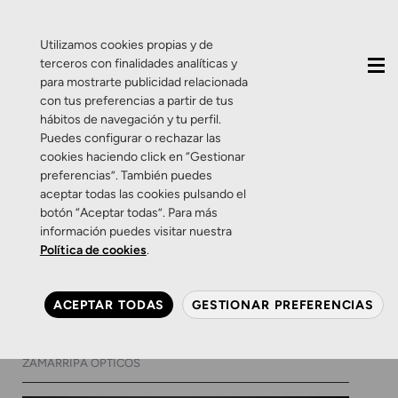
QUIÉNES SOMOS
CONTACTO
ACTUALIDAD
Utilizamos cookies propias y de
terceros con finalidades analíticas y
para mostrarte publicidad relacionada
con tus preferencias a partir de tus
hábitos de navegación y tu perfil.
Puedes configurar o rechazar las
cookies haciendo click en “Gestionar
Etiqueta:
cornea
preferencias”. También puedes
aceptar todas las cookies pulsando el
botón “Aceptar todas”. Para más
Ortoqueratología
Salud Visual
Zamarripa
información puedes visitar nuestra
Lentillas de Orto-K: sueña
Política de cookies
.
con el mejor tratamiento
contra la miopía
ACEPTAR TODAS
GESTIONAR PREFERENCIAS
26 DE DICIEMBRE DE 2019
0 COMENTARIOS
ZAMARRIPA ÓPTICOS