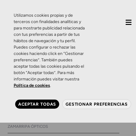
QUIÉNES SOMOS
CONTACTO
ACTUALIDAD
Utilizamos cookies propias y de
terceros con finalidades analíticas y
para mostrarte publicidad relacionada
con tus preferencias a partir de tus
hábitos de navegación y tu perfil.
Puedes configurar o rechazar las
cookies haciendo click en “Gestionar
Etiqueta:
alteraciones
preferencias”. También puedes
aceptar todas las cookies pulsando el
de sueño
botón “Aceptar todas”. Para más
información puedes visitar nuestra
Política de cookies
.
Promociones
Salud Visual
Promoción: Sin miedo a la
ACEPTAR TODAS
GESTIONAR PREFERENCIAS
luz azul
2 DE FEBRERO DE 2017
0 COMENTARIOS
ZAMARRIPA ÓPTICOS