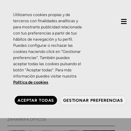
QUIÉNES SOMOS
CONTACTO
ACTUALIDAD
Utilizamos cookies propias y de
terceros con finalidades analíticas y
para mostrarte publicidad relacionada
con tus preferencias a partir de tus
hábitos de navegación y tu perfil.
Puedes configurar o rechazar las
cookies haciendo click en “Gestionar
Etiqueta:
alimentación
preferencias”. También puedes
aceptar todas las cookies pulsando el
botón “Aceptar todas”. Para más
Consejos
Salud Visual
información puedes visitar nuestra
Cuando las líneas rectas se
Política de cookies
.
curvan: hablemos de la
mácula y tus ojos
ACEPTAR TODAS
GESTIONAR PREFERENCIAS
11 DE FEBRERO DE 2026
0 COMENTARIOS
ZAMARRIPA ÓPTICOS