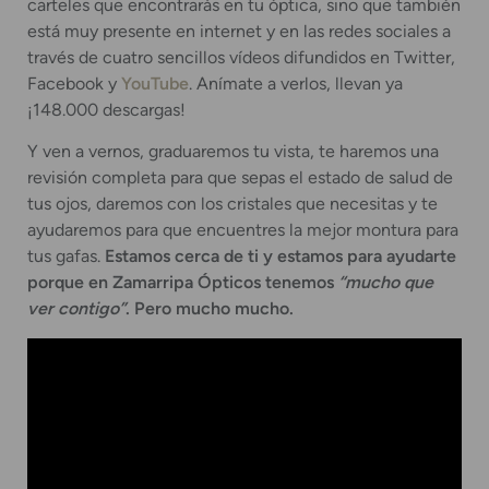
carteles que encontrarás en tu óptica, sino que también
está muy presente en internet y en las redes sociales a
través de cuatro sencillos vídeos difundidos en Twitter,
Facebook y
YouTube
. Anímate a verlos, llevan ya
¡148.000 descargas!
Y ven a vernos, graduaremos tu vista, te haremos una
revisión completa para que sepas el estado de salud de
tus ojos, daremos con los cristales que necesitas y te
ayudaremos para que encuentres la mejor montura para
tus gafas.
Estamos cerca de ti y estamos para ayudarte
porque en Zamarripa Ópticos tenemos
“mucho que
ver contigo”
. Pero mucho mucho.