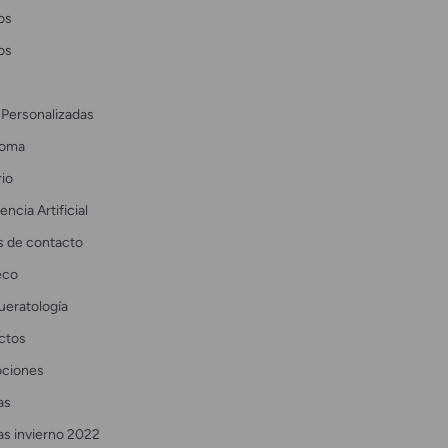
os
os
 Personalizadas
coma
io
encia Artificial
s de contacto
eco
ueratología
ctos
ciones
as
as invierno 2022