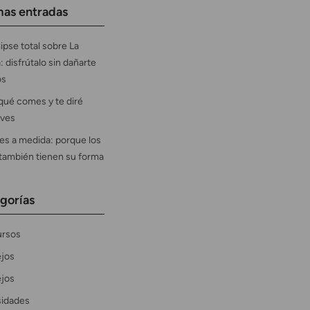
mas entradas
ipse total sobre La
: disfrútalo sin dañarte
os
qué comes y te diré
ves
es a medida: porque los
 también tienen su forma
gorías
rsos
jos
jos
sidades