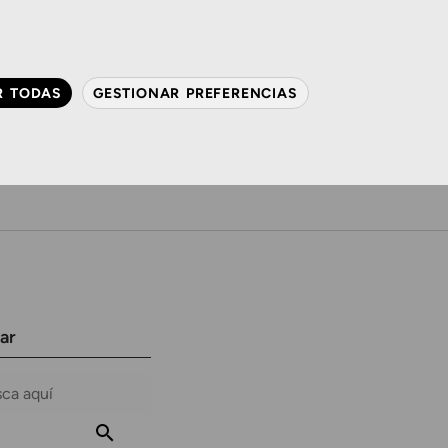
QUIÉNES SOMOS
CONTACTO
ACTUALIDAD
R TODAS
GESTIONAR PREFERENCIAS
avanzada
Audiología
Gafas y mucho más
ar