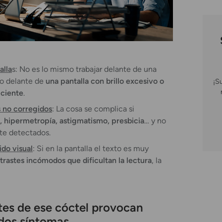
alla
s: No es lo mismo trabajar delante de una
lo delante de
una pantalla con brillo excesivo o
¡S
iciente
.
 no corregidos
: La cosa se complica si
, hipermetropía, astigmatismo, presbicia
… y no
te detectados.
ido visual
: Si en la pantalla el texto es muy
trastes incómodos que dificultan la lectura
, la
tes de ese cóctel provocan
dos síntomas