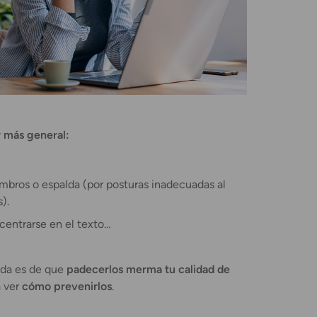
r más general:
ombros o espalda (por posturas inadecuadas al
s).
centrarse en el texto…
uda es de que
padecerlos merma tu calidad de
a ver
cómo prevenirlos
.