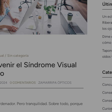
Últi
Un ecl
Ribera
los oj
Dime 
cómo 
Tapon
ual
Sin categoría
oídos
enir el Síndrome Visual
co
Cate
 2024
0 COMENTARIOS
ZAMARRIPA ÓPTICOS
Concu
Conse
Conse
ordenador. Pero tranquilidad. Sobre todo, porque
Curio