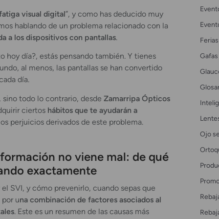
Event
fatiga visual digital
”, y como has deducido muy
Event
mos hablando de un problema relacionado con la
 a los dispositivos con pantallas
.
Ferias
Gafas
to hoy día?, estás pensando también. Y tienes
undo, al menos, las pantallas se han convertido
Glau
cada día.
Glosar
 sino todo lo contrario, desde
Zamarripa Ópticos
Intelig
quirir ciertos
hábitos que te ayudarán a
Lente
os perjuicios derivados de este problema.
Ojo s
Ortoq
formación no viene mal: de qué
Produ
ando exactamente
Promo
 el SVI, y cómo prevenirlo, cuando sepas que
Rebaj
 por u
na combinación de factores asociados al
tales
. Este es un resumen de las causas más
Rebaj