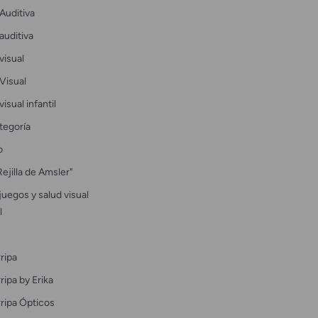
Auditiva
auditiva
visual
Visual
visual infantil
tegoría
o
Rejilla de Amsler"
uegos y salud visual
l
ripa
ipa by Erika
ripa Ópticos