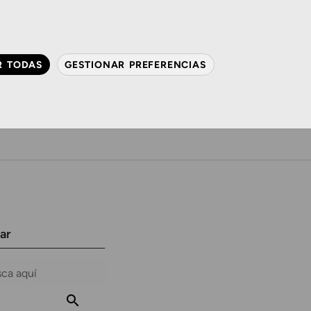
QUIÉNES SOMOS
CONTACTO
ACTUALIDAD
R TODAS
GESTIONAR PREFERENCIAS
avanzada
Audiología
Gafas y mucho más
ar