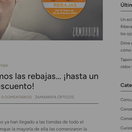
Últi
Un ecl
Ribera
los oj
Dime 
cómo 
Tapon
ripa
oídos
s las rebajas… ¡hasta un
scuento!
Cate
0 COMENTARIOS
ZAMARRIPA ÓPTICOS
Concu
Conse
Conse
o ya han llegado a las tiendas de todo el
Curio
aunque la mayoría de ella las comenzaron la