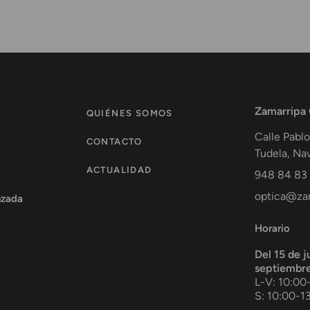
Zamarripa
QUIÉNES SOMOS
Calle Pablo
CONTACTO
Tudela
,
Nav
ACTUALIDAD
948 84 83
optica@zam
nzada
Horario
Del 15 de j
septiembr
L-V: 10:00
S: 10:00-1