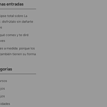
mas entradas
ipse total sobre La
: disfrútalo sin dañarte
os
qué comes y te diré
ves
es a medida: porque los
 también tienen su forma
gorías
rsos
jos
jos
sidades