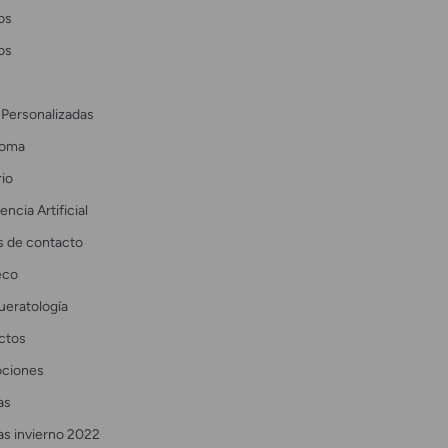
os
os
 Personalizadas
coma
io
encia Artificial
s de contacto
eco
ueratología
ctos
ciones
as
as invierno 2022