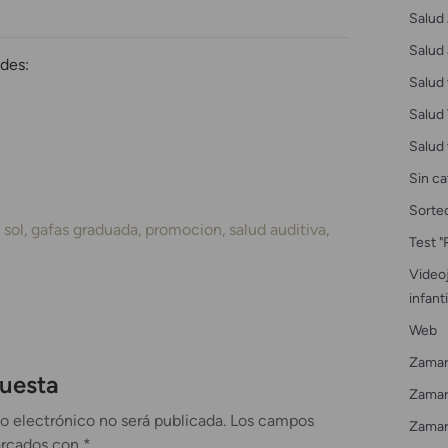
Salud 
Salud 
des:
Salud 
Salud 
Salud 
Sin ca
Sorte
 sol
gafas graduada
promocion
salud auditiva
Test "
Videoj
infanti
Web
Zamar
puesta
Zamarr
o electrónico no será publicada.
Los campos
Zamar
arcados con
*