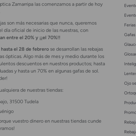
tica Zamarripa las comenzamos a partir de hoy
Event
.
Event
ajas son más necesarias que nunca, queremos
Ferias
 día oficial de inicio de las nuestras, con
Gafas
an entre el 20% y ¡¡el 70%!!
Glau
 hasta el 28 de febrero
se desarrollan las rebajas
Glosar
ras ópticas. Algo más de mes y medio durante los
culentos descuentos en nuestros productos; hasta
Intelig
uadas y hasta un 70% en algunas gafas de sol.
Lente
der!
Ojo s
cualquiera de nuestras tiendas:
Ortoq
bajo, 31500 Tudela
Produ
uénigo
Promo
porque vuestro dinero en nuestras tiendas cunde
Rebaj
eramos!
Rebaj