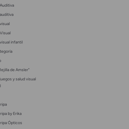
Auditiva
auditiva
visual
Visual
visual infantil
tegoría
o
Rejilla de Amsler"
uegos y salud visual
l
ripa
ipa by Erika
ripa Ópticos