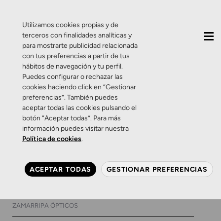
QUIÉNES SOMOS
CONTACTO
ACTUALIDAD
Utilizamos cookies propias y de
terceros con finalidades analíticas y
para mostrarte publicidad relacionada
con tus preferencias a partir de tus
hábitos de navegación y tu perfil.
Puedes configurar o rechazar las
cookies haciendo click en “Gestionar
Día:
21 de octubre de
preferencias”. También puedes
aceptar todas las cookies pulsando el
2024
botón “Aceptar todas”. Para más
información puedes visitar nuestra
Política de cookies
.
Consejos
Ojo seco
Salud Visual
Salud visual infantil
Cuando caen las hojas, que
ACEPTAR TODAS
GESTIONAR PREFERENCIAS
no decaiga tu vista
21 DE OCTUBRE DE 2024
0 COMENTARIOS
ZAMARRIPA ÓPTICOS