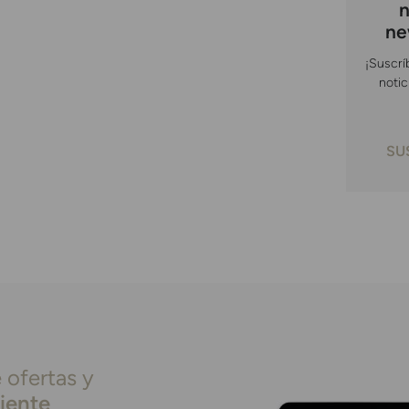
n
ne
¡Suscrí
notic
SU
 ofertas y
liente