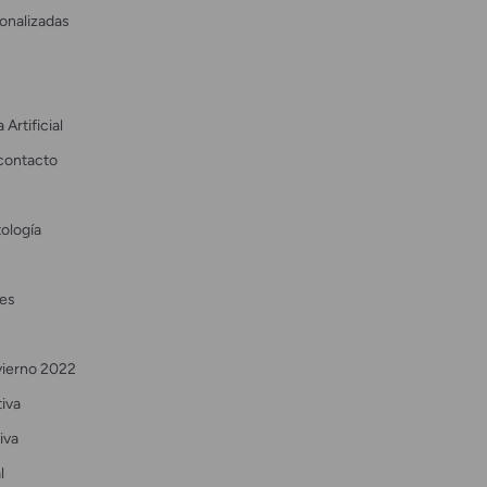
onalizadas
 Artificial
contacto
ología
es
vierno 2022
tiva
iva
l