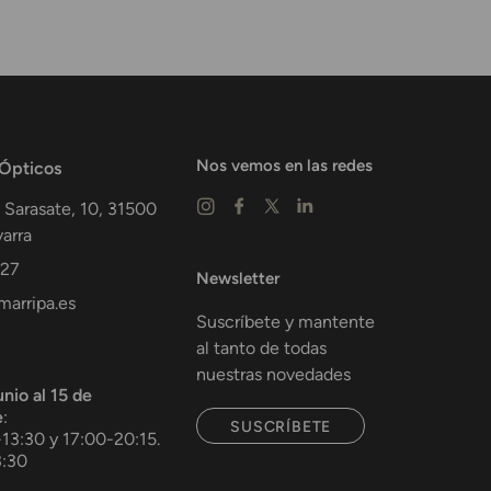
Nos vemos en las redes
 Ópticos
 Sarasate, 10,
31500
arra
 27
Newsletter
arripa.es
Suscríbete y mantente
al tanto de todas
nuestras novedades
unio al 15 de
e
:
SUSCRÍBETE
-13:30 y 17:00-20:15.
3:30