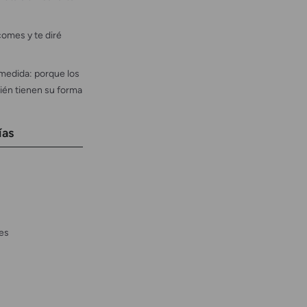
omes y te diré
medida: porque los
ién tienen su forma
ías
es