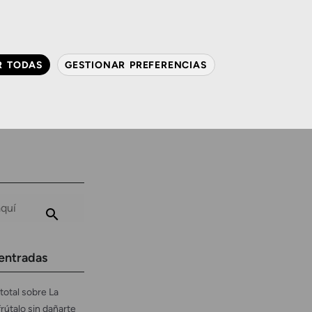
QUIÉNES SOMOS
CONTACTO
ACTUALIDAD
R TODAS
GESTIONAR PREFERENCIAS
avanzada
Audiología
Gafas y mucho más
entradas
total sobre La
frútalo sin dañarte