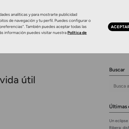
dades analíticas y para mostrarte publicidad
bitos de navegación y tu perfil. Puedes configurar o
 preferencias”. También puedes aceptar todas las
ACEPTA
Ojo seco
Control de miopía
Contactología 
ás información puedes visitar nuestra
Política de
Buscar
vida útil
Últimas 
Un eclipse 
Ribera: dis