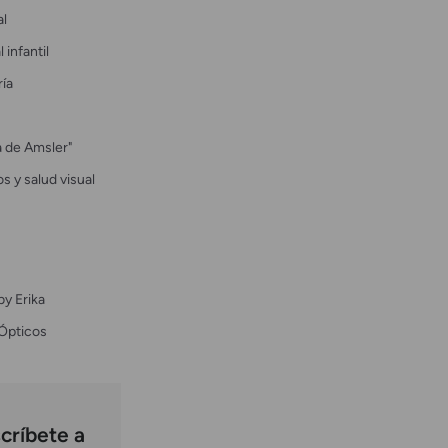
al
 infantil
ría
la de Amsler"
s y salud visual
by Erika
Ópticos
críbete a