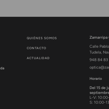
Zamarripa
QUIÉNES SOMOS
Calle Pablo
CONTACTO
Tudela
,
Nav
ACTUALIDAD
948 84 83
optica@zam
ada
Horario
Del 15 de j
septiembr
L-V: 10:00
S: 10:00-1