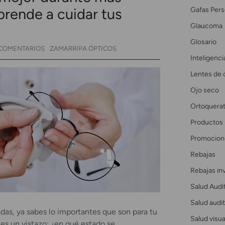
Gafas Pers
rende a cuidar tus
Glaucoma
Glosario
 COMENTARIOS
ZAMARRIPA ÓPTICOS
Inteligencia
Lentes de 
Ojo seco
Ortoquerat
Productos
Promocion
Rebajas
Rebajas in
Salud Audi
Salud audit
adas, ya sabes lo importantes que son para tu
Salud visua
les un vistazo: ¿en qué estado se