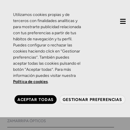
QUIÉNES SOMOS
CONTACTO
ACTUALIDAD
Utilizamos cookies propias y de
terceros con finalidades analíticas y
para mostrarte publicidad relacionada
con tus preferencias a partir de tus
hábitos de navegación y tu perfil.
Puedes configurar o rechazar las
cookies haciendo click en “Gestionar
Etiqueta:
varilux x
preferencias”. También puedes
aceptar todas las cookies pulsando el
series
botón “Aceptar todas”. Para más
información puedes visitar nuestra
Política de cookies
.
Eventos
Productos
Salud Visual
Zamarripa
Varilux reinventa la visión de
ACEPTAR TODAS
GESTIONAR PREFERENCIAS
cerca
6 DE ABRIL DE 2017
0 COMENTARIOS
ZAMARRIPA ÓPTICOS