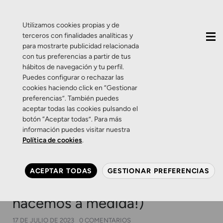
QUIÉNES SOMOS
CONTACTO
ACTUALIDAD
Utilizamos cookies propias y de
terceros con finalidades analíticas y
para mostrarte publicidad relacionada
con tus preferencias a partir de tus
hábitos de navegación y tu perfil.
Puedes configurar o rechazar las
cookies haciendo click en “Gestionar
Etiqueta:
rostro
preferencias”. También puedes
aceptar todas las cookies pulsando el
botón “Aceptar todas”. Para más
Gafas Personalizadas
Productos
Salud Visual
información puedes visitar nuestra
Zamarripa Ópticos
Política de cookies
.
Consejos para acertar al
elegir tu montura (y si aún
ACEPTAR TODAS
GESTIONAR PREFERENCIAS
así no te decides, ¡te la
hacemos a medida!)
17 DE JULIO DE 2023
0 COMENTARIOS