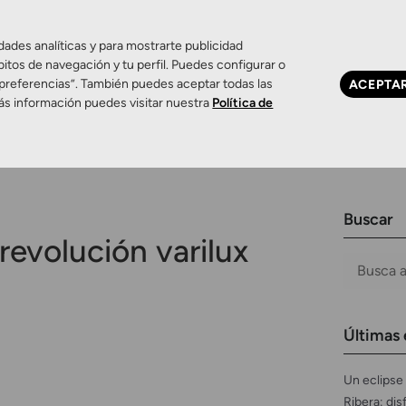
dades analíticas y para mostrarte publicidad
bitos de navegación y tu perfil. Puedes configurar o
 preferencias”. También puedes aceptar todas las
ACEPTA
Ojo seco
Control de miopía
Contactología 
ás información puedes visitar nuestra
Política de
Buscar
revolución varilux
Últimas 
Un eclipse 
Ribera: dis