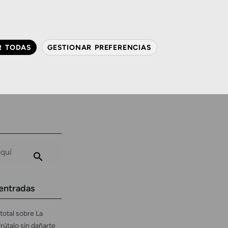
QUIÉNES SOMOS
CONTACTO
ACTUALIDAD
R TODAS
GESTIONAR PREFERENCIAS
avanzada
Audiología
Gafas y mucho más
entradas
total sobre La
frútalo sin dañarte