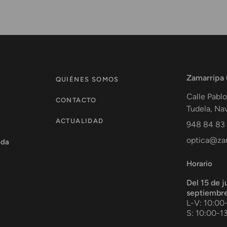
Zamarripa
QUIÉNES SOMOS
Calle Pablo
CONTACTO
Tudela
,
Nav
ACTUALIDAD
948 84 83
optica@zam
ada
Horario
Del 15 de j
septiembr
L-V: 10:00
S: 10:00-1