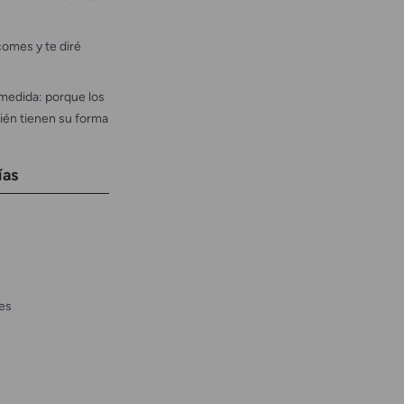
omes y te diré
medida: porque los
ién tienen su forma
ías
es