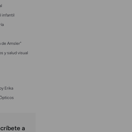
al
 infantil
ría
la de Amsler"
s y salud visual
by Erika
Ópticos
críbete a