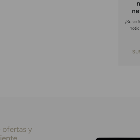
n
ne
¡Suscrí
notic
SU
 ofertas y
liente