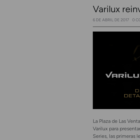
Varilux rein
6 DE ABRIL DE 2017
0 C
La Plaza de Las Venta
Varilux para presentar
Series, las primeras 