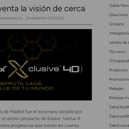
Gafas Pers
venta la visión de cerca
Glaucoma
OMENTARIOS
ZAMARRIPA ÓPTICOS
Glosario
Inteligencia
Lentes de 
Ojo seco
Ortoquerat
Productos
Promocion
Rebajas
Rebajas in
Salud Audi
s de Madrid fue el escenario elegido por
Salud audit
 el último producto de Essilor: Varilux X
Salud visua
lentes progresivas que tienen en cuenta