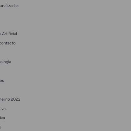
onalizadas
 Artificial
contacto
ología
es
vierno 2022
tiva
iva
l