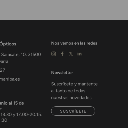
Nos vemos en las redes
 Ópticos
 Sarasate, 10,
31500
arra
 27
Newsletter
arripa.es
Suscríbete y mantente
al tanto de todas
nuestras novedades
unio al 15 de
e
:
SUSCRÍBETE
-13:30 y 17:00-20:15.
3:30