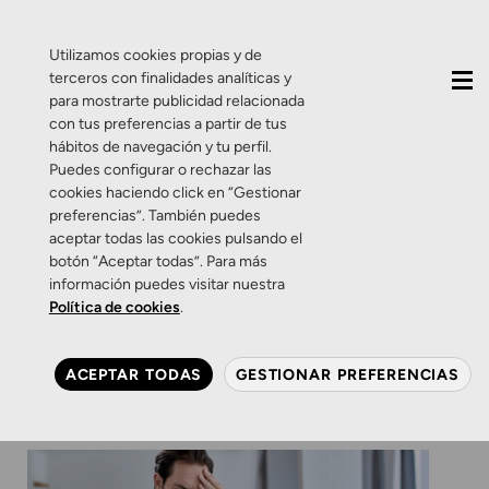
QUIÉNES SOMOS
CONTACTO
ACTUALIDAD
Utilizamos cookies propias y de
terceros con finalidades analíticas y
para mostrarte publicidad relacionada
con tus preferencias a partir de tus
hábitos de navegación y tu perfil.
Puedes configurar o rechazar las
cookies haciendo click en “Gestionar
Etiqueta:
reloj visual
preferencias”. También puedes
aceptar todas las cookies pulsando el
botón “Aceptar todas”. Para más
Consejos
Salud Visual
información puedes visitar nuestra
Es hora de llevar tus ojos al
Política de cookies
.
gimnasio
ACEPTAR TODAS
GESTIONAR PREFERENCIAS
14 DE ABRIL DE 2025
0 COMENTARIOS
ZAMARRIPA ÓPTICOS